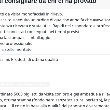
ti consigliare da chi ci ha provato
etti da visita monofacciali in rilievo.
 scelto a seguito un ordine di qualche anno fa che aveva sodd
istenza ricevuta è stata utile. Rapidi nel rispondere e profess
lietti sono stati consegnati nei tempi previsti.
a la stampa e l'imballaggio.
zio professionale.
! 5 stelle meritate.
ssimi. Prodotti di ottima qualità
etti da visita uv: Formato Classico
dinato 5000 biglietti da visita con oro e gel ambedue a rilie
o, ottima stampa (fondo nero senza striature, perfetto), la 
sura......il costo in base alla qualità del prodotto è veramente