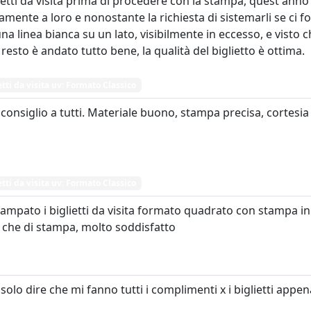
lietti da visita prima di procedere con la stampa, quest ann
mente a loro e nonostante la richiesta di sistemarli se ci f
na linea bianca su un lato, visibilmente in eccesso, e visto ch
l resto è andato tutto bene, la qualità del biglietto è ottima.
etti da visita uv: Formato Classico
 consiglio a tutti. Materiale buono, stampa precisa, cortes
etti da visita uv: Formato Classico
ampato i biglietti da visita formato quadrato con stampa in 
 che di stampa, molto soddisfatto
 solo dire che mi fanno tutti i complimenti x i biglietti appe