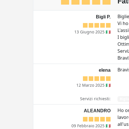
Fat
Bigli
Bigli P.
Vi ho
L'ass
13 Giugno 2025 🇮🇹
I big
Ottim
Servi
Bravi
Bravi
elena
12 Marzo 2025 🇮🇹
Servizi richiesti:
Bigli
Ho or
ALEANDRO
lavor
all'u
09 Febbraio 2025 🇮🇹