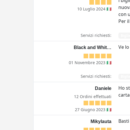
i big
nuova
10 Luglio 2024 🇮🇹
con u
Per i
Servizi richiesti:
Bigli
Ve lo
Black and Whit…
01 Novembre 2023 🇮🇹
Servizi richiesti:
Bigli
Ho st
Daniele
carta
12 Ordini effettuati
27 Giugno 2023 🇮🇹
Basti
Mikylauta