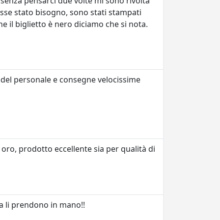
o senza pensarci due volte mi sono rivolta
osse stato bisogno, sono stati stampati
e il biglietto è nero diciamo che si nota.
ia del personale e consegne velocissime
oro, prodotto eccellente sia per qualità di
na li prendono in mano!!