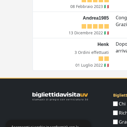
08 Febbraio 2023 🇮🇹
Congr
Andrea1985
Grazi
13 Dicembre 2022 🇮🇹
Dopo 
Henk
arriv
3 Ordini effettuati
01 Luglio 2022 🇮🇹
Bigliet
Chi
Ric
Graf
Acconsenti ai cookie in conformità con la