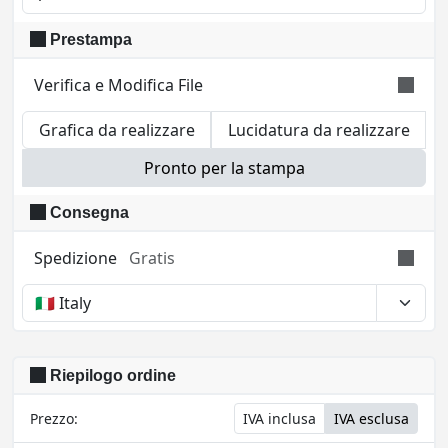
Per ogni soggetto sarà prodotta la quantità scelta.
Prestampa
Verifica e Modifica File
Grafica da realizzare
Lucidatura da realizzare
Tutto ok! File grafico e file della lucidatura sono
pronti per essere allegati all’ordine.
Pronto per la stampa
Consegna
Spedizione
Gratis
Tempi, costi e tasse possono variare a seconda
della regione e dei prodotti nel carrello
Riepilogo ordine
Prezzo:
IVA inclusa
IVA esclusa