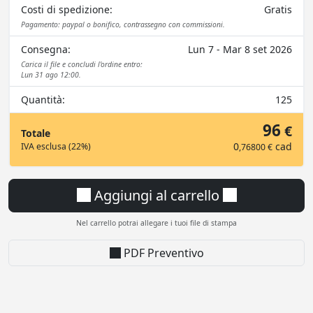
Costi di spedizione:
Gratis
Pagamento: paypal o bonifico, contrassegno con commissioni.
Consegna:
Lun 7 - Mar 8 set 2026
Carica il file e concludi l'ordine entro:
Lun 31 ago 12:00.
Quantità:
125
96
€
Totale
0
cad
IVA esclusa (22%)
,76800 €
Aggiungi al carrello
Nel carrello potrai allegare i tuoi file di stampa
PDF Preventivo