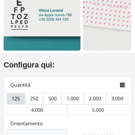
Configura qui:
Quantità
125
250
500
1.000
2.000
3.000
L’ordine è validamente eseguito con tolleranza
sulla quantità di +/- 5%
4.000
5.000
Orientamento