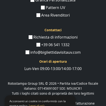
garantire la visione perfetta. Allo stesso modo, nel
design dei biglietti da visita
, ogni sfumatura può fare
Pattern UV
la differenza. Con l'aggiunta del nostro esclusivo
Area Rivenditori
pattern UV
, il tuo
biglietto da visita per ottico
non
sarà solo un mezzo per condividere informazioni, ma
un'opera d'arte tattile.
Contattaci
Richiesta di informazioni
Questa
finitura speciale
aggiunge
profondità e
texture
, creando un effetto visivo e tattile che cattura
+39 06 541 1332
l'attenzione e rimane impresso nella mente. Esplora le
info@bigliettidavisitauv.com
possibilità e lascia che il tuo biglietto da visita rifletta la
precisione e la cura che metti in ogni aspetto del tuo
Orari di apertura
lavoro come ottico.
Lun-Ven 09:00-13:00/14:00-17:00
Rotostampa Group SRL
© 2026 • Partita iva/Codice fiscale
italiano: 07145691007 SDI: M5UXCR1
Tutti i loghi citati sono di proprietà dei loro legittimi
proprietari.
Acconsenti ai cookie in conformità con la
Azienda presente sul MEPA
adibita alla fatturazione
nostra policy.
Leggi di più