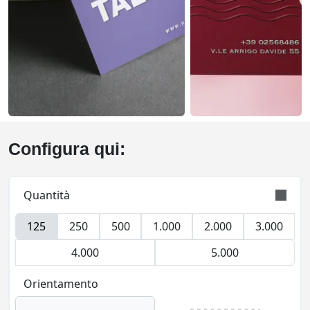
Configura qui:
Quantità
125
250
500
1.000
2.000
3.000
L’ordine è validamente eseguito con tolleranza
sulla quantità di +/- 5%
4.000
5.000
Orientamento