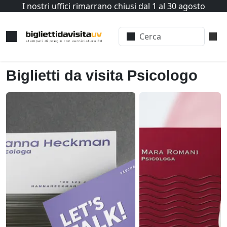
I nostri uffici rimarrano chiusi dal 1 al 30 agosto
Biglietti da visita Psicologo