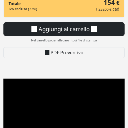
154
€
Totale
1
cad
IVA esclusa (22%)
,23200 €
Aggiungi al carrello
Nel carrello potrai allegare i tuoi file di stampa
PDF Preventivo