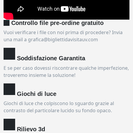
Controllo file pre-ordine gratuito
Vuoi verificare i file con noi prima di procedere? Invia
una mail a grafica@bigliettidavisitauv.com
Soddisfazione Garantita
E se per caso dovessi riscontrare qualche imperfezione,
troveremo insieme la soluzione!
Giochi di luce
Giochi di luce che colpiscono lo sguardo grazie al
contrasto del particolare lucido su fondo opaco.
Rilievo 3d