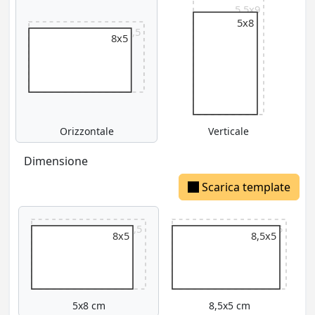
5,5x9
5x8
9x5,5
8x5
Orizzontale
Verticale
Dimensione
Scarica template
9x5,5
9x5,5
8x5
8,5x5
5x8 cm
8,5x5 cm